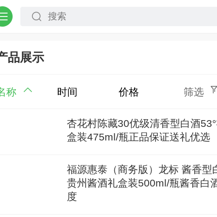
产品展示
名称
时间
价格
筛选
杏花村陈藏30优级清香型白酒53
盒装475ml/瓶正品保证送礼优选
福源惠泰（商务版）龙标 酱香型
贵州酱酒礼盒装500ml/瓶酱香白酒
度