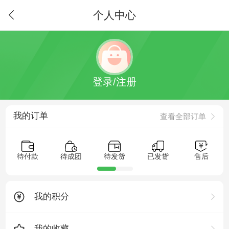
个人中心
登录/注册
我的订单
查看全部订单
待付款
待成团
待发货
已发货
售后
我的积分
我的收藏