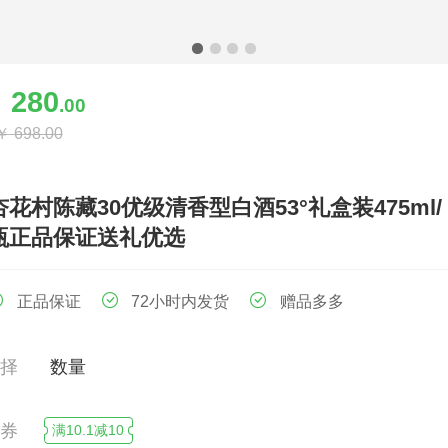
280
￥
.00
￥
698.00
杏花村陈藏30优级清香型白酒53°礼盒装475ml/
瓶正品保证送礼优选
正品保证
72小时内发货
赠品多多
会员特权福利
选择
数量
领券
满10.1减10